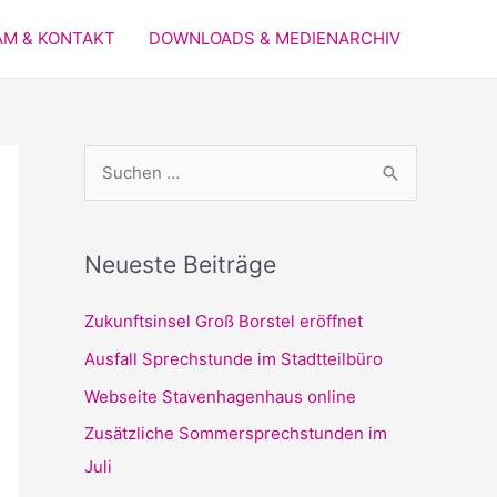
AM & KONTAKT
DOWNLOADS & MEDIENARCHIV
S
u
c
Neueste Beiträge
h
e
Zukunftsinsel Groß Borstel ​eröffnet
n
Ausfall Sprechstunde im Stadtteilbüro
n
Webseite Stavenhagenhaus online​
a
Zusätzliche Sommersprechstunden im
c
Juli
h