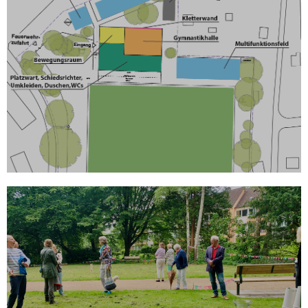
Aufwertung Sportanlage Weg
beim Jäger
Erstellung einer Machbarkeitsstudie
MEHR
Grünanlage Warnckesweg
Aufwertung zu einem attraktiven Aufenthaltsort