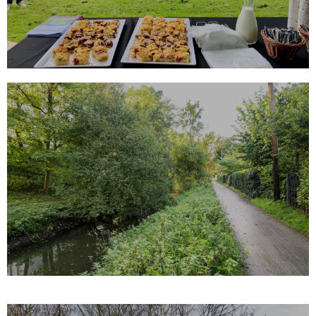
MEHR
Renaturierung Tarpenbek und
Qualifizierung Wanderweg
Ökologische Aufwertung des Flusslaufs und des
Wanderwegs
MEHR