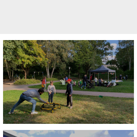
Qualifizierung Grünzug
Roggenbuckstieg
Neugestaltung des Eingangsbereichs als
Aufenthaltsort für Jugendliche
MEHR