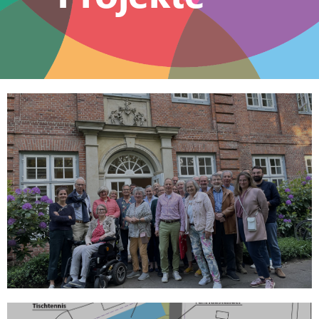
Kulturzentrum
Stavenhagenhaus
Entwicklung zu einem lebendigen Treffpunkt im
Stadtteil
MEHR