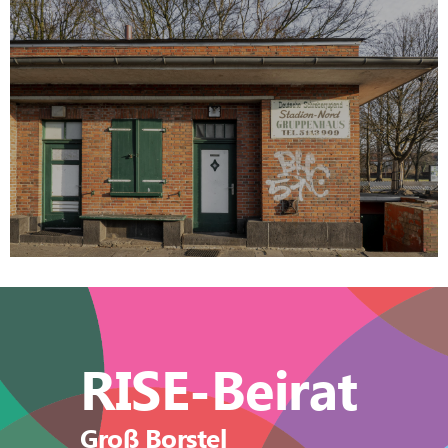
Sanierung Trafohaus
Gestärktes Entree in den Stadtteil
MEHR
RISE-Beirat
Groß Borstel