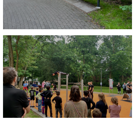
MEHR
Neugestaltung Pehmöllers
Garten
2. Bauabschnitt der Umgestaltung
MEHR