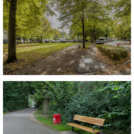
Dreiecksfläche
Brödermannsweg
Neugestaltung zu einem lebendigen Treffpunkt
MEHR
Qualifizierung Grünverbindung
Anni-Glissmann-Weg
Aufwertung der zentralen Wegeverbindung
zwischen Tarpenbeker Ufer und Borsteler
Chaussee