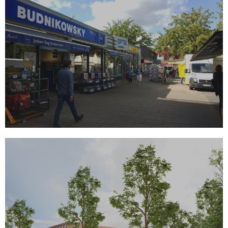
Förderung der lokalen
Wirtschaft
Durch lokale Vernetzung, Dachmarkenentwicklung
und Marketingaktionen soll die lokale Wirtschaft
gestärkt werden.
MEHR
Erweiterung Carl-Götze-
Schule
Erweiterung der Grundschule