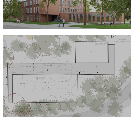
MEHR
Sporthalle Carl-Götze-Schule
Neubau Zweifeld-Sporthalle mit Bewegungsraum
MEHR